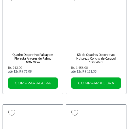
Quadro Decorativo Paisagem
Kit de Quadros Decorativos
Floresta Árvores de Palma
Natureza Concha de Caracol
100x70cm
130x70cm
R$ 913,00
R$ 1.456,00
12x
R$ 76,08
12x
R$ 121,33
COMPRAR AGORA
COMPRAR AGORA