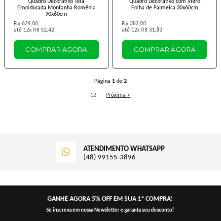
Quadro Decorativo Tela
Quadro Decorativo com Vidro
Emoldurada Montanha Romênia
Folha de Palmeira 30x60cm
90x60cm
R$ 629,00
R$ 382,00
12x
R$ 52,42
12x
R$ 31,83
COMPRAR AGORA
COMPRAR AGORA
Página
1
de
2
1
2
Próxima >
ATENDIMENTO WHATSAPP
(48) 99155-3896
GANHE AGORA 5% OFF EM SUA 1ª COMPRA!
Se inscreva em nossa Newsletter e garanta seu desconto!