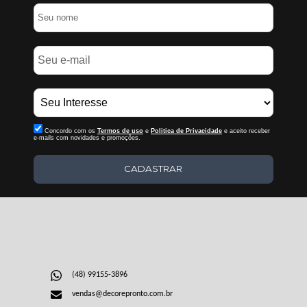
Concordo com os
Termos de uso
e
Politica de Privacidade
e aceito receber
e-mails com novidades e promoções.
CADASTRAR
(48) 99155-3896
vendas@decorepronto.com.br