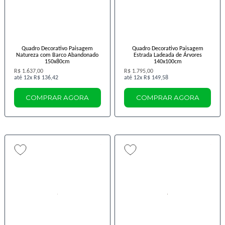
Quadro Decorativo Paisagem
Quadro Decorativo Paisagem
Natureza com Barco Abandonado
Estrada Ladeada de Árvores
150x80cm
140x100cm
R$ 1.637,00
R$ 1.795,00
12x
R$ 136,42
12x
R$ 149,58
COMPRAR AGORA
COMPRAR AGORA