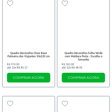
Quadro Decorativo Close Base
Quadro Decorativo Folha Verde
Palmeira dos Viajantes 50x120 cm
com Moldura Preta - Escolha o
Tamanho
R$ 974,00
R$ 563,00
12x
R$ 81,17
12x
R$ 46,92
COMPRAR AGORA
COMPRAR AGORA