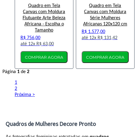
Quadro em Tela
Quadro em Tela
Canvas com Moldura
Canvas com Moldura
Flutuante Arte Beleza
Série Mulheres
Africana - Escolha o
Africanas 120x120 cm
Tamanho
R$ 1.577,00
R$ 756,00
12x
R$ 131,42
12x
R$ 63,00
COMPRAR AGORA
COMPRAR AGORA
Página
1
de
2
1
2
Próxima >
Quadros de Mulheres Decore Pronto
As fotografias femininas retratadas em
quadros