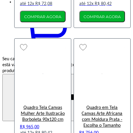
Minha
Conta
12x
R$ 72,08
12x
R$ 80,42
COMPRAR AGORA
COMPRAR AGORA
Seu carrinho ainda
está vazio :(
Navegue pela loja e encontre os
produtos que você procura.
Quadro Tela Canvas
Quadro em Tela
Mulher Arte Ilustração
Canvas Arte Africana
Borboleta 90x120 cm
com Moldura Prata -
Escolha o Tamanho
R$ 965,00