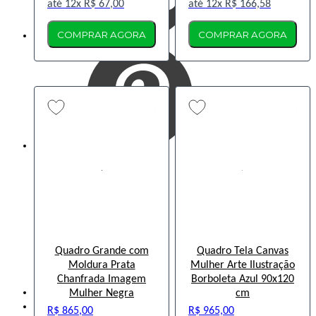
12x
R$ 67,00
12x
R$ 166,58
COMPRAR AGORA
COMPRAR AGORA
Quadro Grande com
Quadro Tela Canvas
Moldura Prata
Mulher Arte Ilustração
Entrar
Chanfrada Imagem
Borboleta Azul 90x120
Entrar
Mulher Negra
cm
Meus
Pedidos
R$ 865,00
R$ 965,00