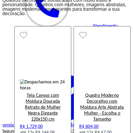
Quadros decorativos sofisticados com muito estilo e
personalidade. Quadros com mulheres, imagens abstratas,
imagens modernas, exuberantes para transformar a sua
decoração.
Atendimento
(48) 99155-3896
Tela Canvas com
Quadro Moderno
Moldura Dourada
Decorativo com
Retrato de Mulher
Moldura Arte Abstrata
Negra Elegante
Mulher - Escolha o
120x150 cm
Tamanho
Central de Ajuda
vendas@decorepronto.com.br
R$ 1.729,00
R$ 804,00
Segunda a Sexta das 8h às 12h e 13:30h às 17:30h (exceto
12x
R$ 144,08
12x
R$ 67,00