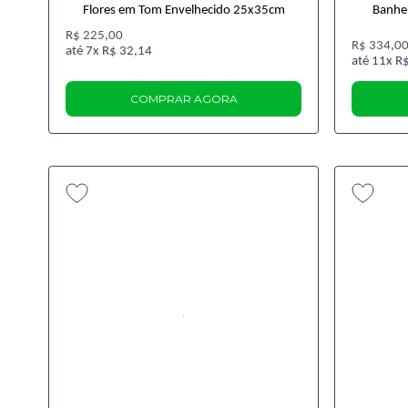
Flores em Tom Envelhecido 25x35cm
Banhei
R$ 225,00
R$ 334,0
7x
R$ 32,14
11x
R$
COMPRAR AGORA