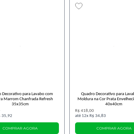
 Decorativo para Lavabo com
Quadro Decorativo para Lav
a Marrom Chanfrada Refresh
Moldura na Cor Prata Envelhec
35x35cm
40x40cm
0
R$ 418,00
 35,92
12x
R$ 34,83
COMPRAR AGORA
COMPRAR AGORA