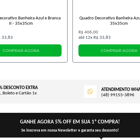
corativo Banheira Azul e Branca
Quadro Decorativo Banheira Azu
II - 35x35cm
35x35cm
0
R$ 406,00
 33,83
12x
R$ 33,83
COMPRAR AGORA
COMPRAR AGORA
% DESCONTO EXTRA
ATENDIMENTO WH
, Boleto e Cartão 1x
(48) 99155-3896
GANHE AGORA 5% OFF EM SUA 1ª COMPRA!
Se inscreva em nossa Newsletter e garanta seu desconto!