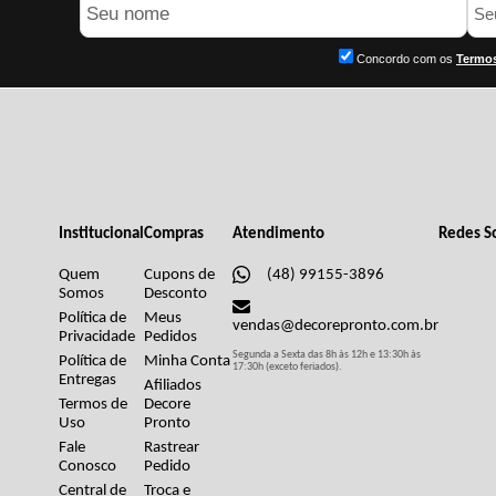
Concordo com os
Termos
Institucional
Compras
Atendimento
Redes So
Quem
Cupons de
(48) 99155-3896
Somos
Desconto
Política de
Meus
vendas@decorepronto.com.br
Privacidade
Pedidos
Segunda a Sexta das 8h às 12h e 13:30h às
Política de
Minha Conta
17:30h (exceto feriados).
Entregas
Afiliados
Termos de
Decore
Uso
Pronto
Fale
Rastrear
Conosco
Pedido
Central de
Troca e