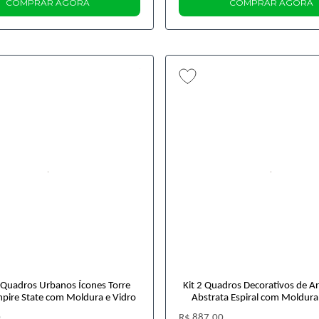
COMPRAR AGORA
COMPRAR AGORA
2 Quadros Urbanos Ícones Torre
Kit 2 Quadros Decorativos de A
Empire State com Moldura e Vidro
Abstrata Espiral com Moldura
0
R$ 887,00