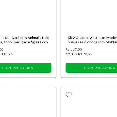
ros Motivacionais Animais, Leão
Kit 2 Quadros Abstratos Mode
ina, Lobo Execução e Águia Foco
Suaves e Coloridos com Moldur
00
R$ 887,00
 110,75
12x
R$ 73,92
COMPRAR AGORA
COMPRAR AGORA