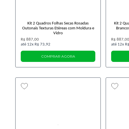
Kit 2 Quadros Folhas Secas Rosadas
Kit 2 Qu
Outonais Texturas Etéreas com Moldura e
Brancos
Vidro
R$ 887,00
R$ 887,0
12x
R$ 73,92
12x
R$
COMPRAR AGORA