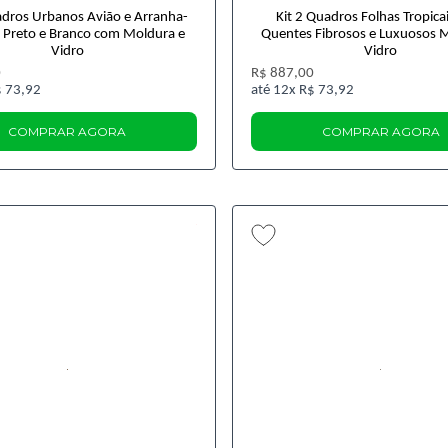
adros Urbanos Avião e Arranha-
Kit 2 Quadros Folhas Tropica
 Preto e Branco com Moldura e
Quentes Fibrosos e Luxuosos 
Vidro
Vidro
0
R$ 887,00
 73,92
12x
R$ 73,92
COMPRAR AGORA
COMPRAR AGORA