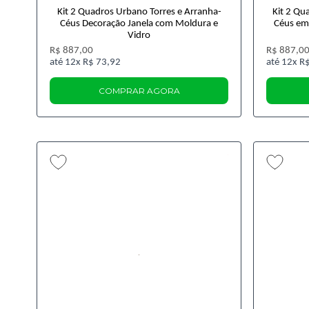
Kit 2 Quadros Urbano Torres e Arranha-
Kit 2 Qu
Céus Decoração Janela com Moldura e
Céus em
Vidro
R$ 887,00
R$ 887,0
12x
R$ 73,92
12x
R$
COMPRAR AGORA