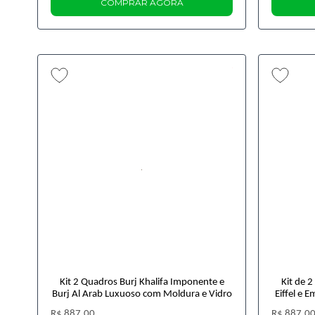
COMPRAR AGORA
Kit 2 Quadros Burj Khalifa Imponente e
Kit de 
Burj Al Arab Luxuoso com Moldura e Vidro
Eiffel e 
R$ 887,00
R$ 887,0