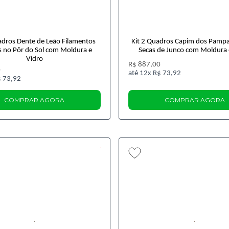
adros Dente de Leão Filamentos
Kit 2 Quadros Capim dos Pampas
 no Pôr do Sol com Moldura e
Secas de Junco com Moldura 
Vidro
R$ 887,00
0
12x
R$ 73,92
 73,92
COMPRAR AGORA
COMPRAR AGORA