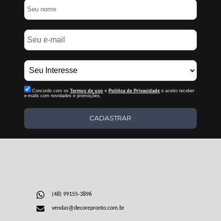
Concordo com os
Termos de uso
e
Politica de Privacidade
e aceito receber
e-mails com novidades e promoções.
CADASTRAR
(48) 99155-3896
vendas@decorepronto.com.br