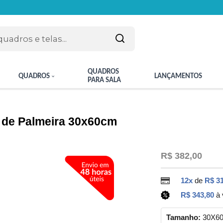
QUADROS
QUADROS
LANÇAMENTOS
PARA SALA
 de Palmeira 30x60cm
R$ 382,00
12x
de
R$ 31
R$ 343,80
à 
Tamanho:
30X6