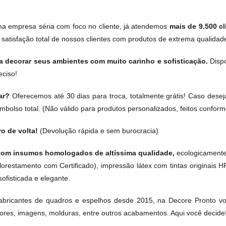
 empresa séria com foco no cliente, já atendemos
mais de 9.500 cl
atisfação total de nossos clientes com produtos de extrema qualidade
 decorar seus ambientes com muito carinho e sofisticação.
Disp
eciso!
car?
Oferecemos até 30 dias para troca, totalmente grátis! Caso desej
olso total. (Não válido para produtos personalizados, feitos conforme 
ro de volta!
(Devolução rápida e sem burocracia)
om insumos homologados de altíssima qualidade,
ecologicamente 
lorestamento com Certificado), impressão látex com tintas originais H
ofisticada e elegante.
bricantes de quadros e espelhos desde 2015, na Decore Pronto voc
cores, imagens, molduras, entre outros acabamentos. Aqui você decide