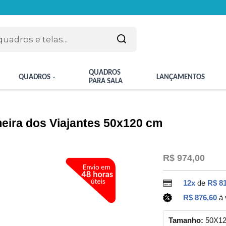
QUADROS
QUADROS
LANÇAMENTOS
PARA SALA
eira dos Viajantes 50x120 cm
R$ 974,00
12x
de
R$ 81
R$ 876,60
à 
Tamanho:
50X1