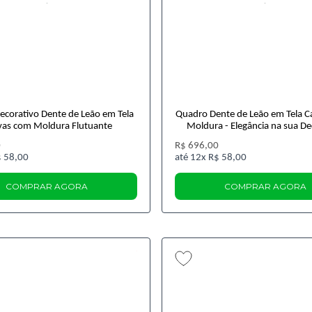
corativo Dente de Leão em Tela
Quadro Dente de Leão em Tela 
vas com Moldura Flutuante
Moldura - Elegância na sua D
0
R$ 696,00
 58,00
12x
R$ 58,00
COMPRAR AGORA
COMPRAR AGORA