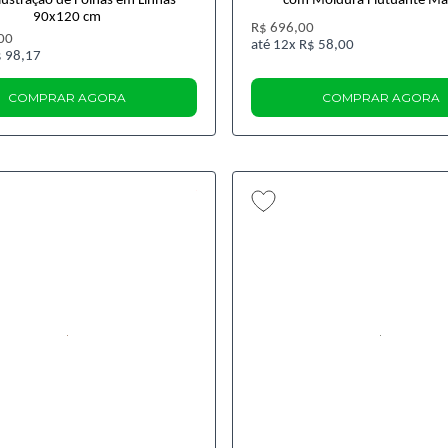
Ilustração de Folhas em Linhas
com Moldura Flutuante M
90x120 cm
R$ 696,00
00
12x
R$ 58,00
 98,17
COMPRAR AGORA
COMPRAR AGORA