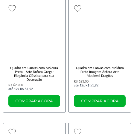
Quadro em Canvas com Moldura
Quadro em Canvas com Moldura
Preta - Arte Ânfora Grega:
Preta Imagem Ânfora Arte
Elegância Clássica para sua
Medieval Dragões
Decoração
R$ 623,00
R$ 623,00
12x
R$ 51,92
12x
R$ 51,92
COMPRAR AGORA
COMPRAR AGORA