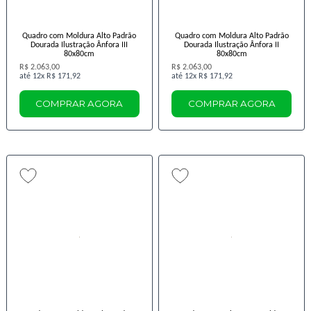
Quadro com Moldura Alto Padrão
Quadro com Moldura Alto Padrão
Dourada Ilustração Ânfora III
Dourada Ilustração Ânfora II
80x80cm
80x80cm
R$ 2.063,00
R$ 2.063,00
12x
R$ 171,92
12x
R$ 171,92
COMPRAR AGORA
COMPRAR AGORA