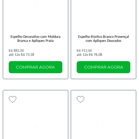
Espelho Decorativo com Moldura
Espelho Rústico Branco Provençal
Branca e Apliques Prata
com Apliques Dourados
R$ 883,00
R$ 913,00
12x
R$ 73,58
12x
R$ 76,08
COMPRAR AGORA
COMPRAR AGORA