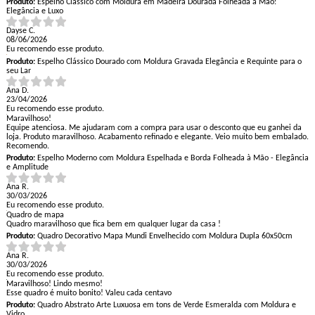
Produto:
Espelho Clássico com Moldura em Madeira Dourada Folheada à Mão:
Elegância e Luxo
Dayse C.
08/06/2026
Eu recomendo esse produto.
Produto:
Espelho Clássico Dourado com Moldura Gravada Elegância e Requinte para o
seu Lar
Ana D.
23/04/2026
Eu recomendo esse produto.
Maravilhoso!
Equipe atenciosa. Me ajudaram com a compra para usar o desconto que eu ganhei da
loja. Produto maravilhoso. Acabamento refinado e elegante. Veio muito bem embalado.
Recomendo.
Produto:
Espelho Moderno com Moldura Espelhada e Borda Folheada à Mão - Elegância
e Amplitude
Ana R.
30/03/2026
Eu recomendo esse produto.
Quadro de mapa
Quadro maravilhoso que fica bem em qualquer lugar da casa !
Produto:
Quadro Decorativo Mapa Mundi Envelhecido com Moldura Dupla 60x50cm
Ana R.
30/03/2026
Eu recomendo esse produto.
Maravilhoso! Lindo mesmo!
Esse quadro é muito bonito! Valeu cada centavo
Produto:
Quadro Abstrato Arte Luxuosa em tons de Verde Esmeralda com Moldura e
Vidro