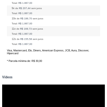
Total:
R$ 1.867,00
9x
de
R$ 207,44
sem juros
Total:
R$ 1.867,00
10x
de
R$ 186,70
sem juros
Total:
R$ 1.867,00
11x
de
R$ 169,73
sem juros
Total:
R$ 1.867,00
12x
de
R$ 155,58
sem juros
Total:
R$ 1.867,00
Visa, Mastercard, Elo, Diners, American Express, JCB, Aura, Discover,
Hipercard
* Parcela mínima de:
R$ 30,00
Vídeos