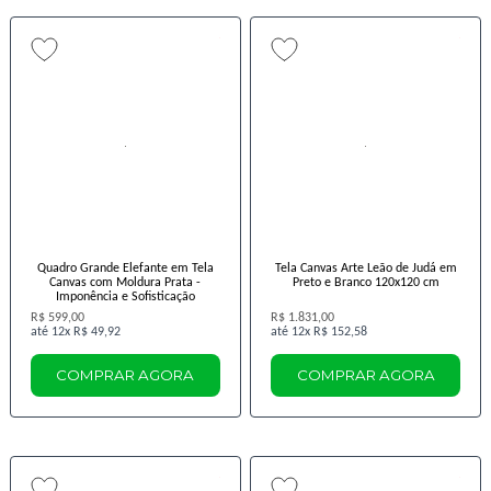
Quadro Grande Elefante em Tela
Tela Canvas Arte Leão de Judá em
Canvas com Moldura Prata -
Preto e Branco 120x120 cm
Imponência e Sofisticação
R$ 599,00
R$ 1.831,00
12x
R$ 49,92
12x
R$ 152,58
COMPRAR AGORA
COMPRAR AGORA