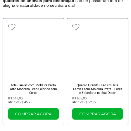
quadros de animais para decoração
são de passar um tom de
alegria e naturalidade no seu dia a dia!
Tela Canvas com Moldura Preta
Quadro Grande Leão em Tela
Arte Moderna Leão Colorido com
Canvas com Moldura Prata - Força
Coroa
e Sabedoria na Sua Decor
R$ 543,00
R$ 635,00
12x
R$ 45,25
12x
R$ 52,92
COMPRAR AGORA
COMPRAR AGORA