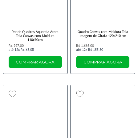
Par de Quadros Aquarela Arara
Quadro Canvas com Moldura Tela
Tela Canvas com Moldura
Imagem de Girafa 120x210 cm
110x70cm
R$ 997,00
R$ 1.866,00
12x
R$ 83,08
12x
R$ 155,50
COMPRAR AGORA
COMPRAR AGORA