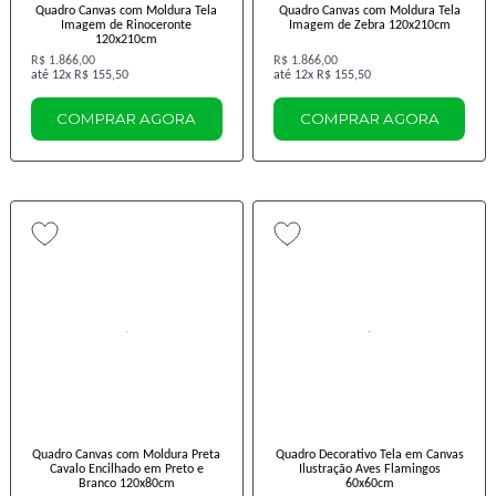
Quadro Canvas com Moldura Tela
Quadro Canvas com Moldura Tela
Imagem de Rinoceronte
Imagem de Zebra 120x210cm
120x210cm
R$ 1.866,00
R$ 1.866,00
12x
R$ 155,50
12x
R$ 155,50
COMPRAR AGORA
COMPRAR AGORA
Quadro Canvas com Moldura Preta
Quadro Decorativo Tela em Canvas
Cavalo Encilhado em Preto e
Ilustração Aves Flamingos
Branco 120x80cm
60x60cm