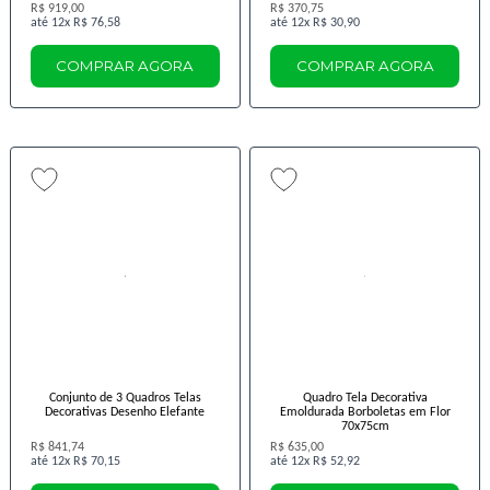
R$ 919,00
R$ 370,75
12x
R$ 76,58
12x
R$ 30,90
COMPRAR AGORA
COMPRAR AGORA
Conjunto de 3 Quadros Telas
Quadro Tela Decorativa
Decorativas Desenho Elefante
Emoldurada Borboletas em Flor
70x75cm
R$ 841,74
R$ 635,00
12x
R$ 70,15
12x
R$ 52,92