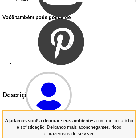
Você também pode gostar de
Descrição do Produto
Entrar
Ajudamos você a decorar seus ambientes
com muito carinho
e sofisticação. Deixando mais aconchegantes, ricos
Entrar
e prazerosos de se viver.
Meus
Pedidos