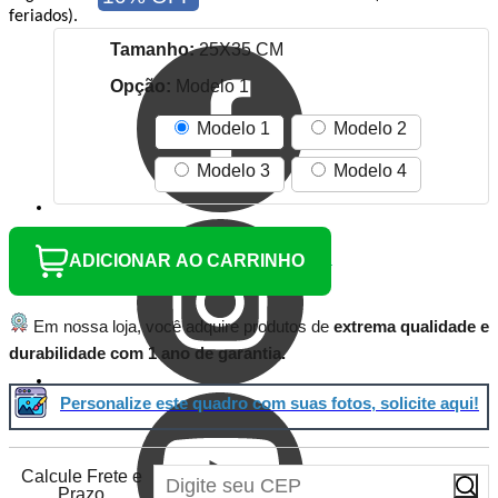
feriados).
Tamanho:
25X35 CM
Opção:
Modelo 1
Modelo 1
Modelo 2
Modelo 3
Modelo 4
ADICIONAR AO CARRINHO
Em nossa loja, você adquire produtos de
extrema qualidade e
durabilidade com 1 ano de garantia.
Personalize este quadro com suas fotos, solicite aqui!
Calcule Frete e
Prazo