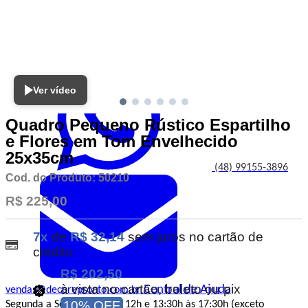
Atendimento
Ver vídeo
Quadro Pequeno Rústico Espartilho
e Flores em Tom Envelhecido
25x35cm
(48) 99155-3896
Cod. do Produto: 50210
R$ 225,00
7x
de
R$ 32,14
sem juros no cartão de
crédito
R$ 202,50
à vista no cartão, boleto ou pix
Central de Ajuda
vendas@decorepronto.com.br
10% OFF
Segunda a Sexta das 8h às 12h e 13:30h às 17:30h (exceto