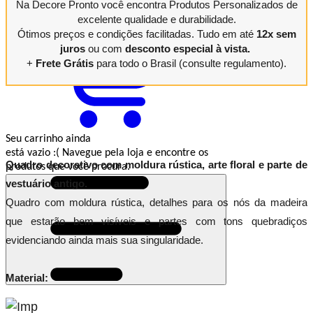
Na Decore Pronto você encontra Produtos Personalizados de
Minha
Conta
excelente qualidade e durabilidade.
Ótimos preços e condições facilitadas. Tudo em até
12x sem
juros
ou com
desconto especial à vista.
+
Frete Grátis
para todo o Brasil (consulte regulamento).
Seu carrinho ainda
está vazio :(
Navegue pela loja e encontre os
Quadro decorativo com moldura rústica, arte floral e parte de
produtos que você procura.
vestuário antigo.
Quadro com moldura rústica, detalhes para os nós da madeira
que estarão bem visíveis e partes com tons quebradiços
evidenciando ainda mais sua singularidade.
Material: