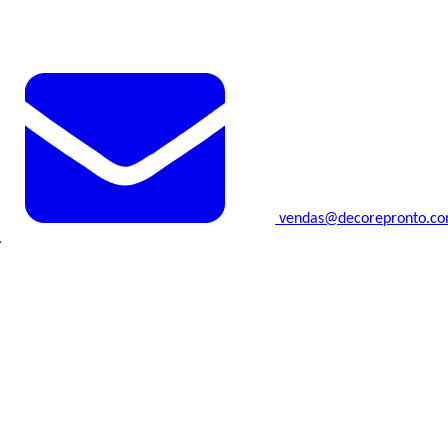
vendas@decorepronto.c
.