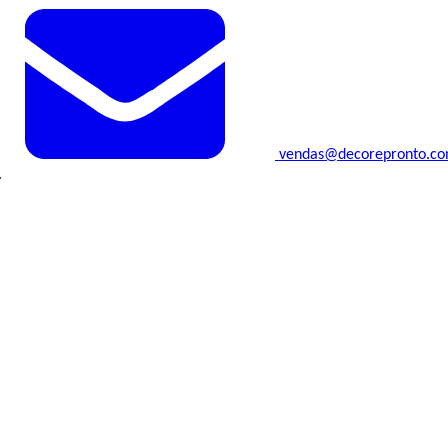
vendas@decorepronto.c
.