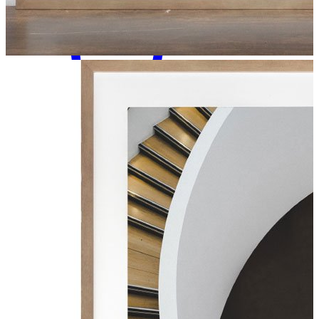
Minha
Conta
Seu carrinho ainda
está vazio :(
Navegue pela loja e encontre os
produtos que você procura.