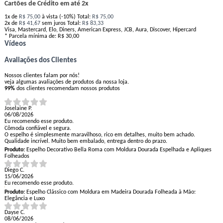
Cartões de Crédito em até 2x
1x
de
R$ 75,00
à vista (-10%)
Total:
R$ 75,00
2x
de
R$ 41,67
sem juros
Total:
R$ 83,33
Visa, Mastercard, Elo, Diners, American Express, JCB, Aura, Discover, Hipercard
* Parcela mínima de:
R$ 30,00
Vídeos
Avaliações dos Clientes
Nossos clientes falam por nós!
veja algumas avaliações de produtos da nossa loja.
99%
dos clientes recomendam nossos produtos
Joselaine P.
06/08/2026
Eu recomendo esse produto.
Cômoda confiável e segura.
O espelho é simplesmente maravilhoso, rico em detalhes, muito bem achado.
Qualidade incrível. Muito bem embalado, entrega dentro do prazo.
Produto:
Espelho Decorativo Bella Roma com Moldura Dourada Espelhada e Apliques
Folheados
Diego C.
15/06/2026
Eu recomendo esse produto.
Produto:
Espelho Clássico com Moldura em Madeira Dourada Folheada à Mão:
Elegância e Luxo
Dayse C.
08/06/2026