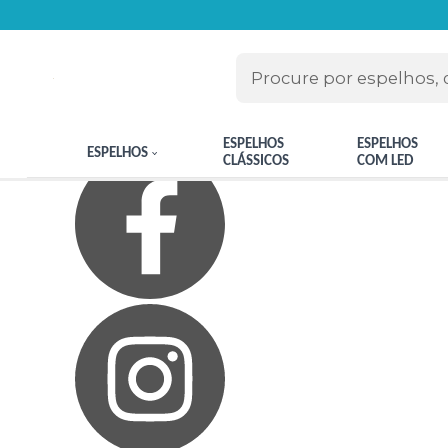
Olá Visitante!
Acesse sua conta e pedidos
Página Inicial
Quem Somos
Blog
Como Comprar
Fale Conosco
Meus Favoritos
ESPELHOS
ESPELHOS
ESPELHOS
CLÁSSICOS
COM LED