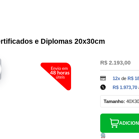
ertificados e Diplomas 20x30cm
R$ 2.193,00
12x
de
R$ 1
R$ 1.973,70
Tamanho:
40X3
ADICIO