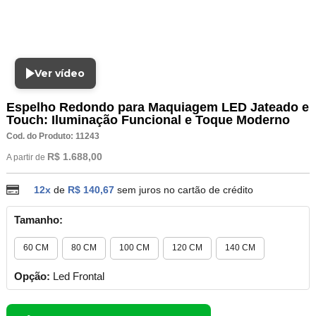
Ver vídeo
Espelho Redondo para Maquiagem LED Jateado e
Touch: Iluminação Funcional e Toque Moderno
Cod. do Produto: 11243
R$ 1.688,00
A partir de
12x
de
R$ 140,67
sem juros no cartão de crédito
Tamanho:
60 CM
80 CM
100 CM
120 CM
140 CM
Opção:
Led Frontal