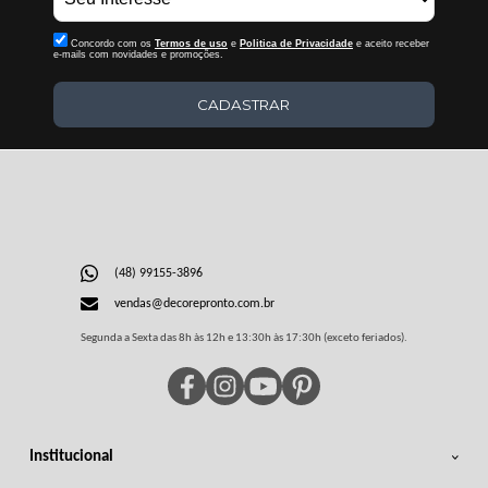
Concordo com os
Termos de uso
e
Politica de Privacidade
e aceito receber
e-mails com novidades e promoções.
CADASTRAR
(48) 99155-3896
vendas@decorepronto.com.br
Segunda a Sexta das 8h às 12h e 13:30h às 17:30h (exceto feriados).
Institucional