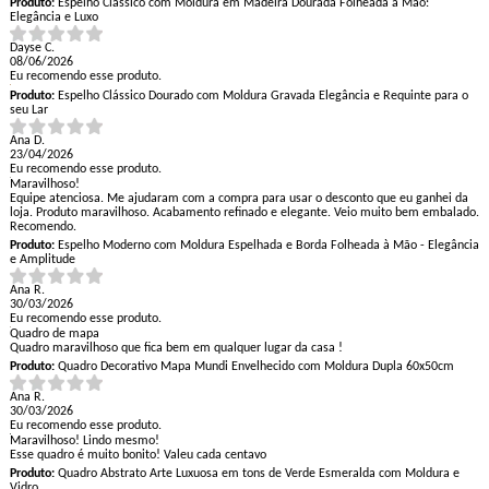
Produto:
Espelho Clássico com Moldura em Madeira Dourada Folheada à Mão:
Elegância e Luxo
Dayse C.
08/06/2026
Eu recomendo esse produto.
Produto:
Espelho Clássico Dourado com Moldura Gravada Elegância e Requinte para o
seu Lar
Ana D.
23/04/2026
Eu recomendo esse produto.
Maravilhoso!
Equipe atenciosa. Me ajudaram com a compra para usar o desconto que eu ganhei da
loja. Produto maravilhoso. Acabamento refinado e elegante. Veio muito bem embalado.
Recomendo.
Produto:
Espelho Moderno com Moldura Espelhada e Borda Folheada à Mão - Elegância
e Amplitude
Ana R.
30/03/2026
Eu recomendo esse produto.
Quadro de mapa
Quadro maravilhoso que fica bem em qualquer lugar da casa !
Produto:
Quadro Decorativo Mapa Mundi Envelhecido com Moldura Dupla 60x50cm
Ana R.
30/03/2026
Eu recomendo esse produto.
Maravilhoso! Lindo mesmo!
Esse quadro é muito bonito! Valeu cada centavo
Produto:
Quadro Abstrato Arte Luxuosa em tons de Verde Esmeralda com Moldura e
Vidro