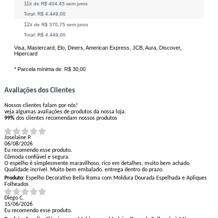
11x
de
R$ 404,45
sem juros
Total:
R$ 4.449,00
12x
de
R$ 370,75
sem juros
Total:
R$ 4.449,00
Visa, Mastercard, Elo, Diners, American Express, JCB, Aura, Discover,
Hipercard
* Parcela mínima de:
R$ 30,00
Avaliações dos Clientes
Nossos clientes falam por nós!
veja algumas avaliações de produtos da nossa loja.
99%
dos clientes recomendam nossos produtos
Joselaine P.
06/08/2026
Eu recomendo esse produto.
Cômoda confiável e segura.
O espelho é simplesmente maravilhoso, rico em detalhes, muito bem achado.
Qualidade incrível. Muito bem embalado, entrega dentro do prazo.
Produto:
Espelho Decorativo Bella Roma com Moldura Dourada Espelhada e Apliques
Folheados
Diego C.
15/06/2026
Eu recomendo esse produto.