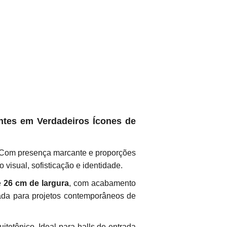
ntes em Verdadeiros Ícones de
. Com presença marcante e proporções
visual, sofisticação e identidade.
e
26 cm de largura
, com acabamento
etada para projetos contemporâneos de
tetônico. Ideal para halls de entrada