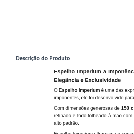
Descrição do Produto
Espelho Imperium a Imponênci
Elegância e Exclusividade
O
Espelho Imperium
é uma das expr
imponentes, ele foi desenvolvido par
Com dimensões generosas de
150 c
refinado e todo folheado à mão com f
alto padrão.
Espelho Imperium ultrapassa o concei