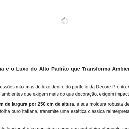
a e o Luxo do Alto Padrão que Transforma Ambie
essões máximas do luxo dentro do portfólio da Decore Pronto
a ambientes que exigem mais do que decoração, exigem impacto 
m de largura por 250 cm de altura
, e sua moldura robusta d
olha ouro italiana, transmite uma estética clássica reinterpr
to funcional e se posiciona como um verdadeiro elemento arqui