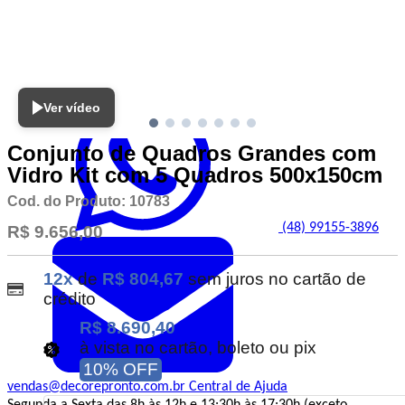
Atendimento
Ver vídeo
Conjunto de Quadros Grandes com
Vidro Kit com 5 Quadros 500x150cm
Cod. do Produto: 10783
(48) 99155-3896
R$ 9.656,00
12x
de
R$ 804,67
sem juros no cartão de
crédito
R$ 8.690,40
à vista no cartão, boleto ou pix
10% OFF
vendas@decorepronto.com.br
Central de Ajuda