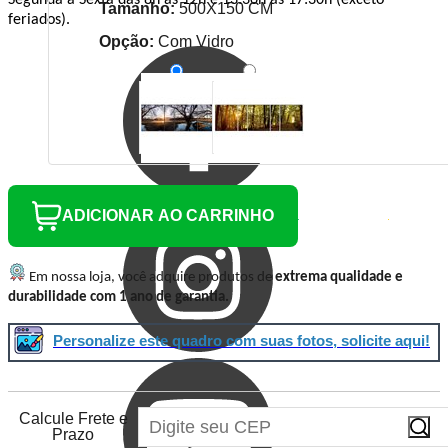
Segunda a Sexta das 8h às 12h e 13:30h às 17:30h (exceto
Tamanho:
500X150 CM
feriados).
Opção:
Com Vidro
ADICIONAR AO CARRINHO
Em nossa loja, você adquire produtos de
extrema qualidade e
durabilidade com 1 ano de garantia.
Personalize este quadro com suas fotos, solicite aqui!
Calcule Frete e
Prazo