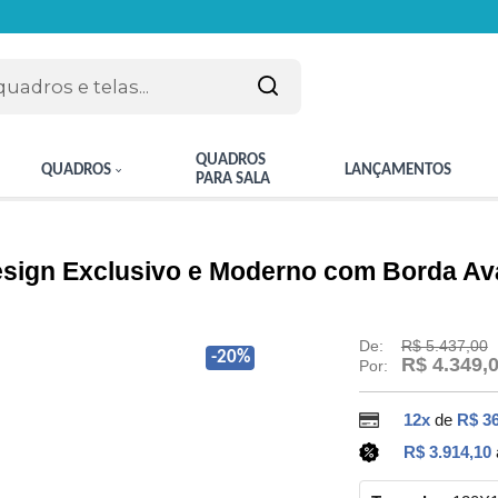
QUADROS
QUADROS
LANÇAMENTOS
PARA SALA
esign Exclusivo e Moderno com Borda A
De:
R$ 5.437,00
-20%
R$ 4.349,
Por:
12x
de
R$ 3
R$ 3.914,10