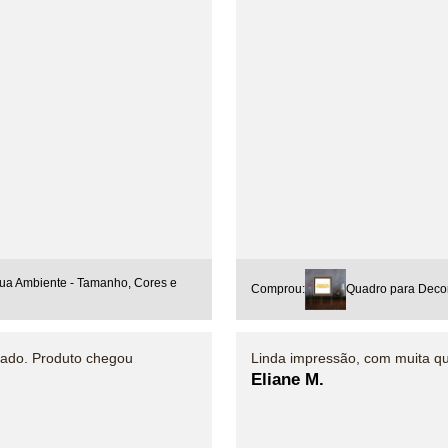
ua Ambiente - Tamanho, Cores e
Comprou:
Quadro para Decor
dado. Produto chegou
Linda impressão, com muita q
Eliane M.