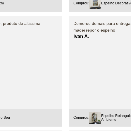
 cm
Comprou:
Espelho Decorativ
, produto de altissima
Demorou demais para entregar
madei repor o espelho
Ivan A.
Espelho Retangul
 o Seu
Comprou:
Ambiente