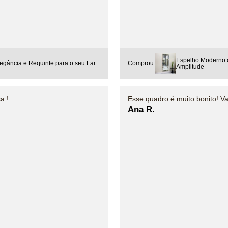
Espelho Moderno 
gância e Requinte para o seu Lar
Comprou:
Amplitude
a !
Esse quadro é muito bonito! V
Ana R.