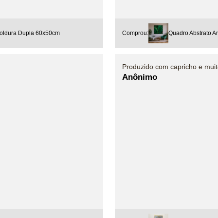
oldura Dupla 60x50cm
Comprou:
Quadro Abstrato A
Produzido com capricho e mui
Anônimo