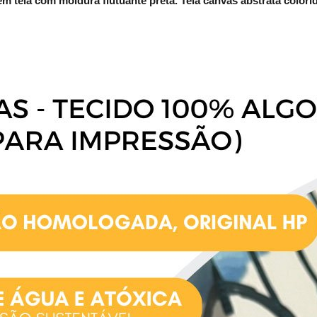
m tela com moldura flutuante preta. Tela canvas abstrata colorid