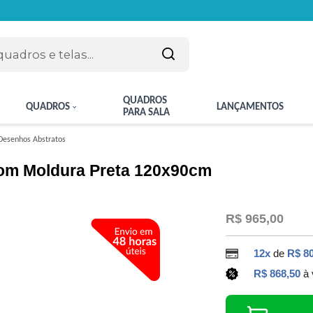
QUADROS
QUADROS
LANÇAMENTOS
PARA SALA
Desenhos Abstratos
com Moldura Preta 120x90cm
R$ 965,00
12x
de
R$ 80
R$ 868,50
à 