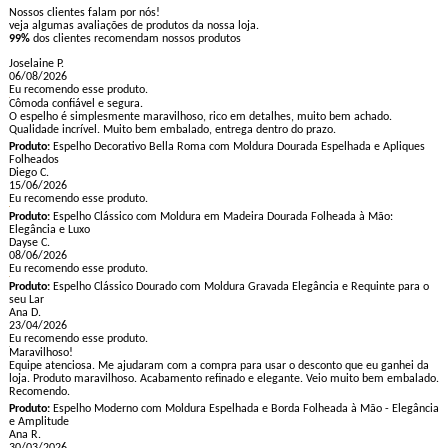
Nossos clientes falam por nós!
veja algumas avaliações de produtos da nossa loja.
99%
dos clientes recomendam nossos produtos
Joselaine P.
06/08/2026
Eu recomendo esse produto.
Cômoda confiável e segura.
O espelho é simplesmente maravilhoso, rico em detalhes, muito bem achado.
Qualidade incrível. Muito bem embalado, entrega dentro do prazo.
Produto:
Espelho Decorativo Bella Roma com Moldura Dourada Espelhada e Apliques
Folheados
Diego C.
15/06/2026
Eu recomendo esse produto.
Produto:
Espelho Clássico com Moldura em Madeira Dourada Folheada à Mão:
Elegância e Luxo
Dayse C.
08/06/2026
Eu recomendo esse produto.
Produto:
Espelho Clássico Dourado com Moldura Gravada Elegância e Requinte para o
seu Lar
Ana D.
23/04/2026
Eu recomendo esse produto.
Maravilhoso!
Equipe atenciosa. Me ajudaram com a compra para usar o desconto que eu ganhei da
loja. Produto maravilhoso. Acabamento refinado e elegante. Veio muito bem embalado.
Recomendo.
Produto:
Espelho Moderno com Moldura Espelhada e Borda Folheada à Mão - Elegância
e Amplitude
Ana R.
30/03/2026