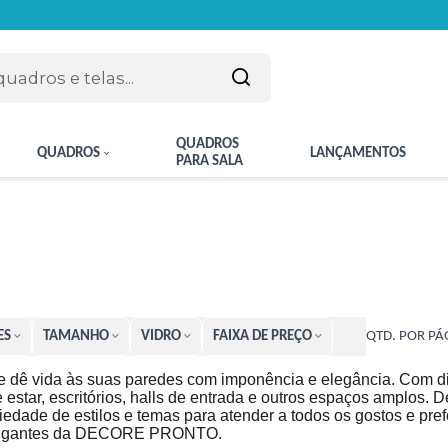
QUADROS
QUADROS
LANÇAMENTOS
PARA SALA
ES
TAMANHO
VIDRO
FAIXA DE PREÇO
QTD. POR PÁ
 e dê vida às suas paredes com imponência e elegância. Com
e estar, escritórios, halls de entrada e outros espaços amplos.
dade de estilos e temas para atender a todos os gostos e pre
s Gigantes da DECORE PRONTO.