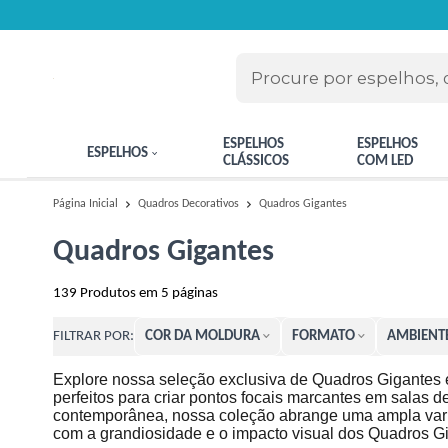
ESPELHOS
ESPELHOS
ESPELHOS
CLÁSSICOS
COM LED
Quadros Gigantes
Página Inicial
Quadros Decorativos
Quadros Gigantes
139
Produtos em
5
páginas
COR DA MOLDURA
FORMATO
AMBIENT
FILTRAR POR:
Explore nossa seleção exclusiva de Quadros Gigantes
perfeitos para criar pontos focais marcantes em salas d
contemporânea, nossa coleção abrange uma ampla varie
com a grandiosidade e o impacto visual dos Quadro