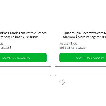
adros Grandes em Preto e Branco
Quadro Tela Decorativa com 
ore Sem Folhas 120x180cm
Marrom Árvore Paisagem 10
00
R$ 1.348,00
 311,58
12x
R$ 112,33
COMPRAR AGORA
COMPRAR AGORA