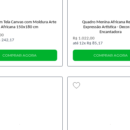
m Tela Canvas com Moldura Arte
Quadro Menina Africana Re
Africana 150x180 cm
Expressão Artística - Deco
Encantadora
00
R$ 1.022,00
 242,17
12x
R$ 85,17
COMPRAR AGORA
COMPRAR AGORA