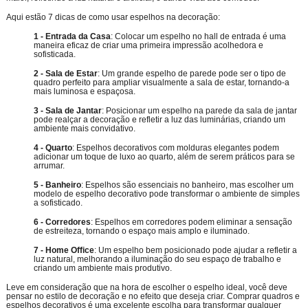
Aqui estão 7 dicas de como usar espelhos na decoração:
1 - Entrada da Casa
: Colocar um espelho no hall de entrada é uma
maneira eficaz de criar uma primeira impressão acolhedora e
sofisticada.
2 - Sala de Estar
: Um grande espelho de parede pode ser o tipo de
quadro perfeito para ampliar visualmente a sala de estar, tornando-a
mais luminosa e espaçosa.
3 - Sala de Jantar
: Posicionar um espelho na parede da sala de jantar
pode realçar a decoração e refletir a luz das luminárias, criando um
ambiente mais convidativo.
4 - Quarto
: Espelhos decorativos com molduras elegantes podem
adicionar um toque de luxo ao quarto, além de serem práticos para se
arrumar.
5 - Banheiro
: Espelhos são essenciais no banheiro, mas escolher um
modelo de espelho decorativo pode transformar o ambiente de simples
a sofisticado.
6 - Corredores
: Espelhos em corredores podem eliminar a sensação
de estreiteza, tornando o espaço mais amplo e iluminado.
7 - Home Office
: Um espelho bem posicionado pode ajudar a refletir a
luz natural, melhorando a iluminação do seu espaço de trabalho e
criando um ambiente mais produtivo.
Leve em consideração que na hora de escolher o espelho ideal, você deve
pensar no estilo de decoração e no efeito que deseja criar. Comprar quadros e
espelhos decorativos é uma excelente escolha para transformar qualquer