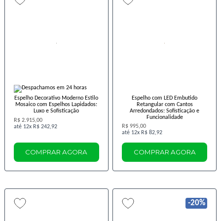
Espelho Decorativo Moderno Estilo
Espelho com LED Embutido
Mosaico com Espelhos Lapidados:
Retangular com Cantos
Luxo e Sofisticação
Arredondados: Sofisticação e
Funcionalidade
R$ 2.915,00
R$ 995,00
12x
R$ 242,92
12x
R$ 82,92
COMPRAR AGORA
COMPRAR AGORA
-20%