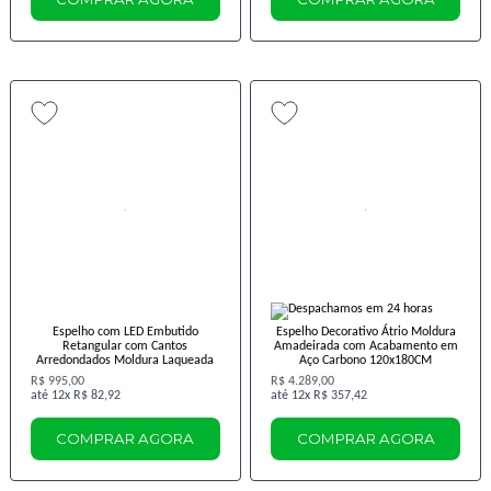
Espelho com LED Embutido
Espelho Decorativo Átrio Moldura
Retangular com Cantos
Amadeirada com Acabamento em
Arredondados Moldura Laqueada
Aço Carbono 120x180CM
R$ 995,00
R$ 4.289,00
12x
R$ 82,92
12x
R$ 357,42
COMPRAR AGORA
COMPRAR AGORA