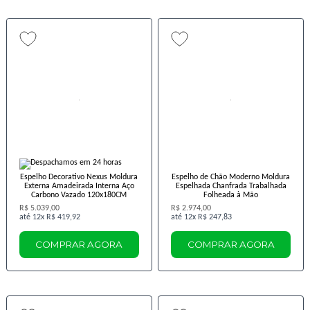
Espelho Decorativo Nexus Moldura
Espelho de Chão Moderno Moldura
Externa Amadeirada Interna Aço
Espelhada Chanfrada Trabalhada
Carbono Vazado 120x180CM
Folheada à Mão
R$ 5.039,00
R$ 2.974,00
12x
R$ 419,92
12x
R$ 247,83
COMPRAR AGORA
COMPRAR AGORA