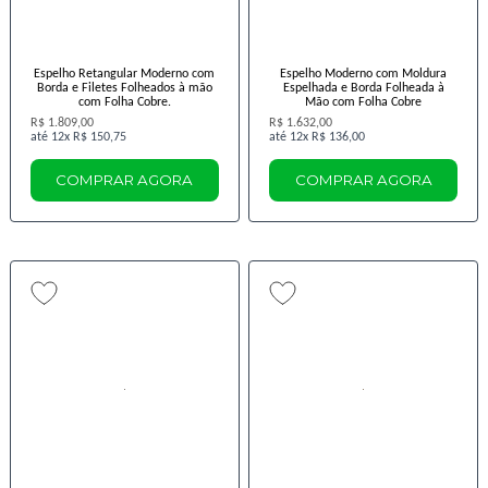
Espelho Retangular Moderno com
Espelho Moderno com Moldura
Borda e Filetes Folheados à mão
Espelhada e Borda Folheada à
com Folha Cobre.
Mão com Folha Cobre
R$ 1.809,00
R$ 1.632,00
12x
R$ 150,75
12x
R$ 136,00
COMPRAR AGORA
COMPRAR AGORA