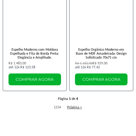
Espelho Moderno com Moldura
Espelho Orgânico Moderno em
Espelhada e Fita de Borda Preta:
Base de MDF Amadeirada: Design
Elegância e Amplitude.
Sofisticado 70x75 cm
R$ 1.483,00
R$ 1.162,00
R$ 929,00
12x
R$ 123,58
12x
R$ 77,42
COMPRAR AGORA
COMPRAR AGORA
Página
1
de
4
1
2
3
4
Próxima >