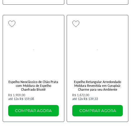
Espelho Neoclássico de Chão Prata
Espelho Retangular Arredondado
com Moldura de Espelho
Moldura Revestida em Curupixá:
Chanfrado Bisotê
Charme para seu Ambiente
R$ 1.909,00
R$ 1.672,00
12x
R$ 159,08
12x
R$ 139,33
COMPRAR AGORA
COMPRAR AGORA