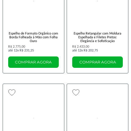
Espelho de Formato Orgânico com
Espelho Retangular com Moldura
Borda Folheada à Mão com Folha
Espelhada e Filetes Pretos:
Ouro
Elegância e Sofisticação
R$ 2.775,00
R$ 2.433,00
12x
R$ 231,25
12x
R$ 202,75
COMPRAR AGORA
COMPRAR AGORA