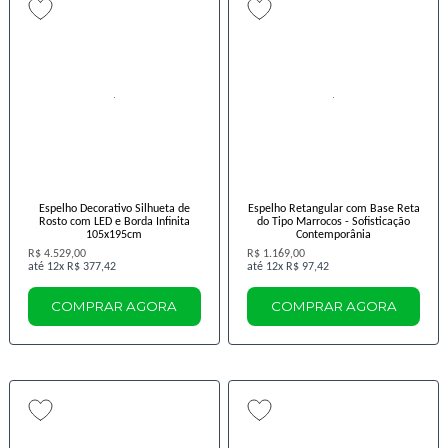
Espelho Decorativo Silhueta de
Espelho Retangular com Base Reta
Rosto com LED e Borda Infinita
do Tipo Marrocos - Sofisticação
105x195cm
Contemporânia
R$ 4.529,00
R$ 1.169,00
12x
R$ 377,42
12x
R$ 97,42
COMPRAR AGORA
COMPRAR AGORA