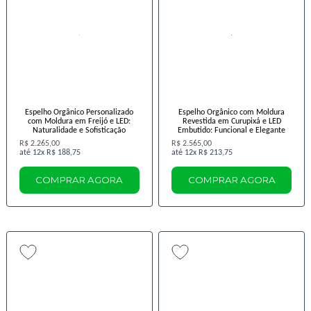
Espelho Orgânico Personalizado
Espelho Orgânico com Moldura
com Moldura em Freijó e LED:
Revestida em Curupixá e LED
Naturalidade e Sofisticação
Embutido: Funcional e Elegante
R$ 2.265,00
R$ 2.565,00
12x
R$ 188,75
12x
R$ 213,75
COMPRAR AGORA
COMPRAR AGORA