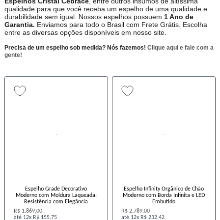
Espelhos Cristal Cebrace
, entre outros insumos de altíssima
qualidade para que você receba um espelho de uma qualidade e
durabilidade sem igual. Nossos espelhos possuem
1 Ano de
Garantia.
Enviamos para todo o Brasil com Frete Grátis. Escolha
entre as diversas opções disponíveis em nosso site.
Precisa de um espelho sob medida? Nós fazemos!
Clique aqui e fale com a
gente!
Espelho Grade Decorativo
Espelho Infinity Orgânico de Chão
Moderno com Moldura Laqueada:
Moderno com Borda Infinita e LED
Resistência com Elegância
Embutido
R$ 1.869,00
R$ 2.789,00
12x
R$ 155,75
12x
R$ 232,42