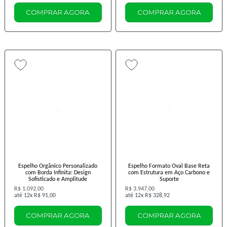
COMPRAR AGORA
COMPRAR AGORA
Espelho Orgânico Personalizado
Espelho Formato Oval Base Reta
com Borda Infinita: Design
com Estrutura em Aço Carbono e
Sofisticado e Amplitude
Suporte
R$ 1.092,00
R$ 3.947,00
12x
R$ 91,00
12x
R$ 328,92
COMPRAR AGORA
COMPRAR AGORA