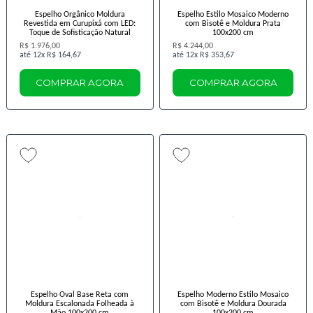
Espelho Orgânico Moldura
Espelho Estilo Mosaico Moderno
Revestida em Curupixá com LED:
com Bisotê e Moldura Prata
Toque de Sofisticação Natural
100x200 cm
R$ 1.976,00
R$ 4.244,00
12x
R$ 164,67
12x
R$ 353,67
COMPRAR AGORA
COMPRAR AGORA
Espelho Oval Base Reta com
Espelho Moderno Estilo Mosaico
Moldura Escalonada Folheada à
com Bisotê e Moldura Dourada
Mão 100x200 cm
100x200 cm