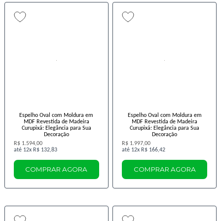
Espelho Oval com Moldura em
Espelho Oval com Moldura em
MDF Revestida de Madeira
MDF Revestida de Madeira
Curupixá: Elegância para Sua
Curupixá: Elegância para Sua
Decoração
Decoração
R$ 1.594,00
R$ 1.997,00
12x
R$ 132,83
12x
R$ 166,42
COMPRAR AGORA
COMPRAR AGORA