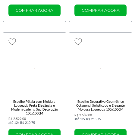
COMPRAR AGORA
COMPRAR AGORA
Espelho Pétala com Moldura
Espelho Decorativo Geométrico
Laqueada Preta Elegância e
Octagonal Sofisticado e Elegante
Modernidade na Sua Decoração
Moldura Laqueada 100x100CM
100x100CM
R$ 2.589,00
R$ 2.529,00
12x
R$ 215,75
12x
R$ 210,75
COMPRAR AGORA
COMPRAR AGORA