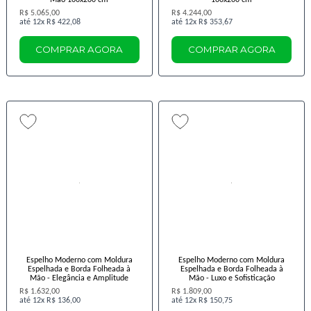
R$ 5.065,00
R$ 4.244,00
12x
R$ 422,08
12x
R$ 353,67
COMPRAR AGORA
COMPRAR AGORA
Espelho Moderno com Moldura
Espelho Moderno com Moldura
Espelhada e Borda Folheada à
Espelhada e Borda Folheada à
Mão - Elegância e Amplitude
Mão - Luxo e Sofisticação
R$ 1.632,00
R$ 1.809,00
12x
R$ 136,00
12x
R$ 150,75