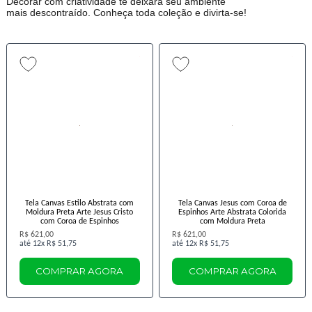
Decorar com criatividade te deixará seu ambiente
mais descontraído. Conheça toda coleção e divirta-se!
Tela Canvas Estilo Abstrata com
Tela Canvas Jesus com Coroa de
Moldura Preta Arte Jesus Cristo
Espinhos Arte Abstrata Colorida
com Coroa de Espinhos
com Moldura Preta
R$ 621,00
R$ 621,00
12x
R$ 51,75
12x
R$ 51,75
COMPRAR AGORA
COMPRAR AGORA