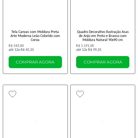
Tela Canvas com Moldura Preta
Quadro Decorativo Ilustração Asas
Arte Moderna Leão Colorido com
de Anjo em Preto e Branco com
Coroa
Moldura Natural 90x90 cm
R$ 543,00
R$ 1.191,00
12x
R$ 45,25
12x
R$ 99,25
COMPRAR AGORA
COMPRAR AGORA