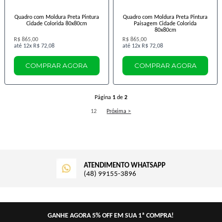
Quadro com Moldura Preta Pintura
Quadro com Moldura Preta Pintura
Cidade Colorida 80x80cm
Paisagem Cidade Colorida
80x80cm
R$ 865,00
R$ 865,00
12x
R$ 72,08
12x
R$ 72,08
COMPRAR AGORA
COMPRAR AGORA
Página
1
de
2
1
2
Próxima >
ATENDIMENTO WHATSAPP
(48) 99155-3896
GANHE AGORA 5% OFF EM SUA 1ª COMPRA!