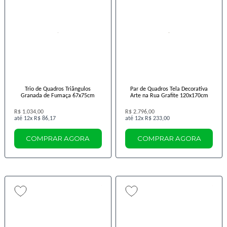
Trio de Quadros Triângulos
Par de Quadros Tela Decorativa
Granada de Fumaça 67x75cm
Arte na Rua Grafite 120x170cm
R$ 1.034,00
R$ 2.796,00
12x
R$ 86,17
12x
R$ 233,00
COMPRAR AGORA
COMPRAR AGORA