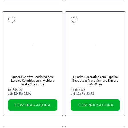
Quadro Criativo Moderno Arte
Quadro Decorativo com Espelho
Lustres Coloridos com Moldura
Bicicleta e Frase Sempre Explore
Prata Chanfrada
50x50 cm
R$ 865,00
R$ 647,00
12x
R$ 72,08
12x
R$ 53,92
COMPRAR AGORA
COMPRAR AGORA