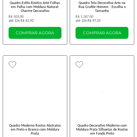
Quadro Estilo Rústico Arte Folhas
Quadro Tela Decorativa Arte na
em Palha com Moldura Natural:
Rua Grafite Homem - Escolha o
Charme Decorativo
Tamanho
R$ 503,00
R$ 1.167,00
12x
R$ 41,92
12x
R$ 97,25
COMPRAR AGORA
COMPRAR AGORA
Quadro Moderno Rostos Abstratos
Quadro Decorativo Moderno com
em Preto e Branco com Moldura
Moldura Prata Silhuetas de Rostos
Prata
em Fundo Preto