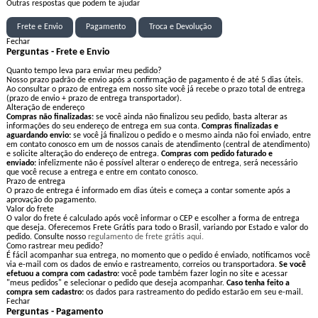
Outras respostas que podem te ajudar
Frete e Envio
Pagamento
Troca e Devolução
Fechar
Perguntas - Frete e Envio
Quanto tempo leva para enviar meu pedido?
Nosso prazo padrão de envio após a confirmação de pagamento é de até 5 dias úteis.
Ao consultar o prazo de entrega em nosso site você já recebe o prazo total de entrega
(prazo de envio + prazo de entrega transportador).
Alteração de endereço
Compras não finalizadas:
se você ainda não finalizou seu pedido, basta alterar as
informações do seu endereço de entrega em sua conta.
Compras finalizadas e
aguardando envio:
se você já finalizou o pedido e o mesmo ainda não foi enviado, entre
em contato conosco em um de nossos canais de atendimento (central de atendimento)
e solicite alteração do endereço de entrega.
Compras com pedido faturado e
enviado:
infelizmente não é possível alterar o endereço de entrega, será necessário
que você recuse a entrega e entre em contato conosco.
Prazo de entrega
O prazo de entrega é informado em dias úteis e começa a contar somente após a
aprovação do pagamento.
Valor do frete
O valor do frete é calculado após você informar o CEP e escolher a forma de entrega
que deseja. Oferecemos Frete Grátis para todo o Brasil, variando por Estado e valor do
pedido. Consulte nosso
regulamento de frete grátis aqui.
Como rastrear meu pedido?
É fácil acompanhar sua entrega, no momento que o pedido é enviado, notificamos você
via e-mail com os dados de envio e rastreamento, correios ou transportadora.
Se você
efetuou a compra com cadastro:
você pode também fazer login no site e acessar
"meus pedidos" e selecionar o pedido que deseja acompanhar.
Caso tenha feito a
compra sem cadastro:
os dados para rastreamento do pedido estarão em seu e-mail.
Fechar
Perguntas - Pagamento