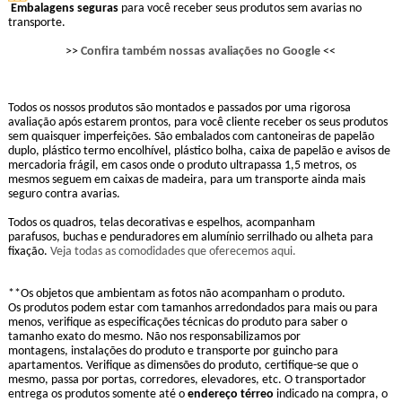
Embalagens seguras
para você receber seus produtos sem avarias no
transporte.
>>
Confira também nossas avaliações no Google
<<
Todos os nossos produtos são montados e passados por uma rigorosa
avaliação após estarem prontos, para você cliente receber os seus produtos
sem quaisquer imperfeições. São embalados com cantoneiras de papelão
duplo, plástico termo encolhível, plástico bolha, caixa de papelão e avisos de
mercadoria frágil, em casos onde o produto ultrapassa 1,5 metros, os
mesmos seguem em caixas de madeira, para um transporte ainda mais
seguro contra avarias.
Todos os quadros, telas decorativas e espelhos, acompanham
parafusos, buchas e penduradores em alumínio serrilhado ou alheta para
fixação.
Veja todas as comodidades que oferecemos aqui.
**Os objetos que ambientam as fotos não acompanham o produto.
Os produtos podem estar com tamanhos arredondados para mais ou para
menos, verifique as especificações técnicas do produto para saber o
tamanho exato do mesmo. Não nos responsabilizamos por
montagens, instalações do produto e transporte por guincho para
apartamentos. Verifique as dimensões do produto, certifique-se que o
mesmo, passa por portas, corredores, elevadores, etc. O transportador
entrega os produtos somente até o
endereço térreo
indicado na compra, o