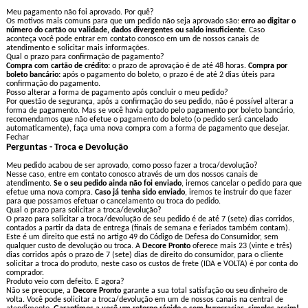
Meu pagamento não foi aprovado. Por quê?
Os motivos mais comuns para que um pedido não seja aprovado são:
erro ao digitar o
número do cartão ou validade, dados divergentes ou saldo insuficiente
. Caso
aconteça você pode entrar em contato conosco em um de nossos canais de
atendimento e solicitar mais informações.
Qual o prazo para confirmação de pagamento?
Compra com cartão de crédito:
o prazo de aprovação é de até 48 horas.
Compra por
boleto bancário:
após o pagamento do boleto, o prazo é de até 2 dias úteis para
confirmação do pagamento.
Posso alterar a forma de pagamento após concluir o meu pedido?
Por questão de segurança, após a confirmação do seu pedido, não é possível alterar a
forma de pagamento. Mas se você havia optado pelo pagamento por boleto bancário,
recomendamos que não efetue o pagamento do boleto (o pedido será cancelado
automaticamente), faça uma nova compra com a forma de pagamento que desejar.
Fechar
Perguntas - Troca e Devolução
Meu pedido acabou de ser aprovado, como posso fazer a troca/devolução?
Nesse caso, entre em contato conosco através de um dos nossos canais de
atendimento.
Se o seu pedido ainda não foi enviado
, iremos cancelar o pedido para que
efetue uma nova compra.
Caso já tenha sido enviado
, iremos te instruir do que fazer
para que possamos efetuar o cancelamento ou troca do pedido.
Qual o prazo para solicitar a troca/devolução?
O prazo para solicitar a troca/devolução de seu pedido é de até 7 (sete) dias corridos,
contados a partir da data de entrega (finais de semana e feriados também contam).
Este é um direito que está no artigo 49 do Código de Defesa do Consumidor, sem
qualquer custo de devolução ou troca. A
Decore Pronto
oferece mais 23 (vinte e três)
dias corridos após o prazo de 7 (sete) dias de direito do consumidor, para o cliente
solicitar a troca do produto, neste caso os custos de frete (IDA e VOLTA) é por conta do
comprador.
Produto veio com defeito. E agora?
Não se preocupe, a
Decore Pronto
garante a sua total satisfação ou seu dinheiro de
volta. Você pode solicitar a troca/devolução em um de nossos canais na central de