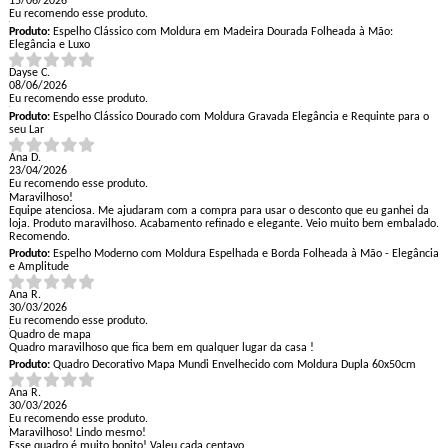
15/06/2026
Eu recomendo esse produto.
Produto:
Espelho Clássico com Moldura em Madeira Dourada Folheada à Mão:
Elegância e Luxo
Dayse C.
08/06/2026
Eu recomendo esse produto.
Produto:
Espelho Clássico Dourado com Moldura Gravada Elegância e Requinte para o
seu Lar
Ana D.
23/04/2026
Eu recomendo esse produto.
Maravilhoso!
Equipe atenciosa. Me ajudaram com a compra para usar o desconto que eu ganhei da
loja. Produto maravilhoso. Acabamento refinado e elegante. Veio muito bem embalado.
Recomendo.
Produto:
Espelho Moderno com Moldura Espelhada e Borda Folheada à Mão - Elegância
e Amplitude
Ana R.
30/03/2026
Eu recomendo esse produto.
Quadro de mapa
Quadro maravilhoso que fica bem em qualquer lugar da casa !
Produto:
Quadro Decorativo Mapa Mundi Envelhecido com Moldura Dupla 60x50cm
Ana R.
30/03/2026
Eu recomendo esse produto.
Maravilhoso! Lindo mesmo!
Esse quadro é muito bonito! Valeu cada centavo