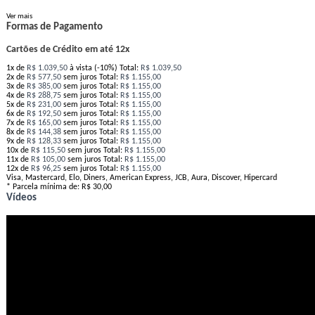
Ver mais
Formas de Pagamento
Cartões de Crédito em até 12x
1x
de
R$ 1.039,50
à vista (-10%)
Total:
R$ 1.039,50
2x
de
R$ 577,50
sem juros
Total:
R$ 1.155,00
3x
de
R$ 385,00
sem juros
Total:
R$ 1.155,00
4x
de
R$ 288,75
sem juros
Total:
R$ 1.155,00
5x
de
R$ 231,00
sem juros
Total:
R$ 1.155,00
6x
de
R$ 192,50
sem juros
Total:
R$ 1.155,00
7x
de
R$ 165,00
sem juros
Total:
R$ 1.155,00
8x
de
R$ 144,38
sem juros
Total:
R$ 1.155,00
9x
de
R$ 128,33
sem juros
Total:
R$ 1.155,00
10x
de
R$ 115,50
sem juros
Total:
R$ 1.155,00
11x
de
R$ 105,00
sem juros
Total:
R$ 1.155,00
12x
de
R$ 96,25
sem juros
Total:
R$ 1.155,00
Visa, Mastercard, Elo, Diners, American Express, JCB, Aura, Discover, Hipercard
* Parcela mínima de:
R$ 30,00
Vídeos