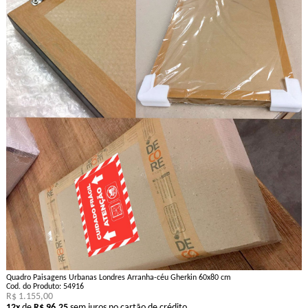
Quadro Paisagens Urbanas Londres Arranha-céu Gherkin 60x80 cm
Cod. do Produto: 54916
R$ 1.155,00
12x
de
R$ 96,25
sem juros no cartão de crédito