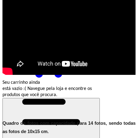
Entrar
Meus
Pedidos
Minha
Conta
Seu carrinho ainda
está vazio :(
Navegue pela loja e encontre os
produtos que você procura.
Quadro de fotos com capacidade para 14 fotos, sendo todas
as fotos de 10x15 cm.