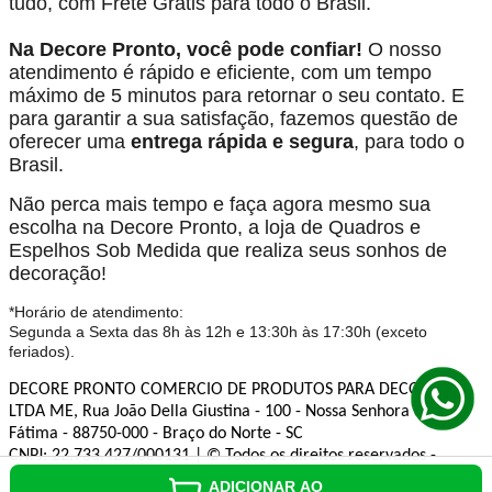
tudo, com Frete Grátis para todo o Brasil.
Na Decore Pronto, você pode confiar!
O nosso
atendimento é rápido e eficiente, com um tempo
máximo de 5 minutos para retornar o seu contato. E
para garantir a sua satisfação, fazemos questão de
oferecer uma
entrega rápida e segura
, para todo o
Brasil.
Não perca mais tempo e faça agora mesmo sua
escolha na Decore Pronto, a loja de Quadros e
Espelhos Sob Medida que realiza seus sonhos de
decoração!
*Horário de atendimento:
Segunda a Sexta das 8h às 12h e 13:30h às 17:30h (exceto
feriados).
DECORE PRONTO COMERCIO DE PRODUTOS PARA DECORACAO
LTDA ME, Rua João Della Giustina - 100 - Nossa Senhora de
Fátima - 88750-000 - Braço do Norte - SC
CNPJ: 22.733.427/000131 | © Todos os direitos reservados -
Decore Pronto - 2026
ADICIONAR AO