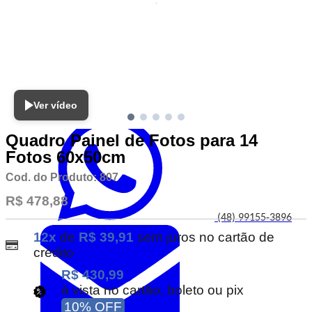
Meus Favoritos
Ver vídeo
Atendimento
Quadro Painel de Fotos para 14
Fotos 60x50cm
Cod. do Produto: 807
R$ 478,88
(48) 99155-3896
12x
de
R$ 39,91
sem juros no cartão de
crédito
R$ 430,99
à vista no cartão, boleto ou pix
10% OFF