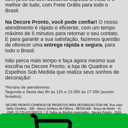
melhor de tudo, com Frete Grátis para todo o
Brasil.
Na Decore Pronto, você pode confiar!
O nosso
atendimento é rápido e eficiente, com um tempo
máximo de 5 minutos para retornar o seu contato.
E para garantir a sua satisfação, fazemos questão
de oferecer uma
entrega rápida e segura
, para
todo o Brasil.
Não perca mais tempo e faça agora mesmo sua
escolha na Decore Pronto, a loja de Quadros e
Espelhos Sob Medida que realiza seus sonhos de
decoração!
*Horário de atendimento:
Segunda a Sexta das 8h às 12h e 13:30h às 17:30h (exceto
feriados).
DECORE PRONTO COMERCIO DE PRODUTOS PARA DECORACAO LTDA ME, Rua João
Della Giustina - 100 - Nossa Senhora de Fátima - 88750-000 - Braço do Norte - SC
CNPJ: 22.733.427/000131 | © Todos os direitos reservados - Decore Pronto - 2026