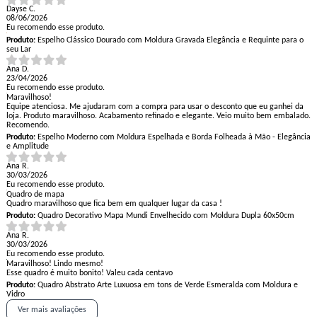
Dayse C.
08/06/2026
Eu recomendo esse produto.
Produto:
Espelho Clássico Dourado com Moldura Gravada Elegância e Requinte para o
seu Lar
Ana D.
23/04/2026
Eu recomendo esse produto.
Maravilhoso!
Equipe atenciosa. Me ajudaram com a compra para usar o desconto que eu ganhei da
loja. Produto maravilhoso. Acabamento refinado e elegante. Veio muito bem embalado.
Recomendo.
Produto:
Espelho Moderno com Moldura Espelhada e Borda Folheada à Mão - Elegância
e Amplitude
Ana R.
30/03/2026
Eu recomendo esse produto.
Quadro de mapa
Quadro maravilhoso que fica bem em qualquer lugar da casa !
Produto:
Quadro Decorativo Mapa Mundi Envelhecido com Moldura Dupla 60x50cm
Ana R.
30/03/2026
Eu recomendo esse produto.
Maravilhoso! Lindo mesmo!
Esse quadro é muito bonito! Valeu cada centavo
Produto:
Quadro Abstrato Arte Luxuosa em tons de Verde Esmeralda com Moldura e
Vidro
Ver mais avaliações