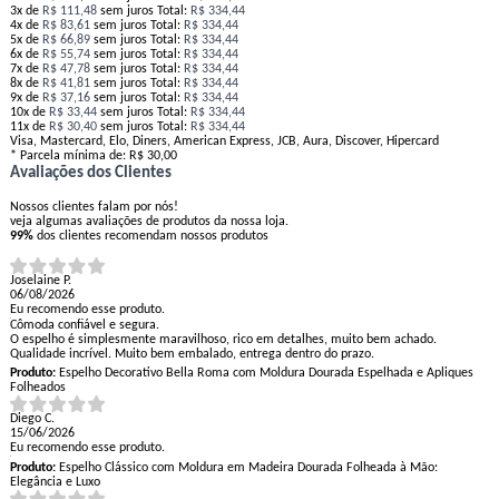
3x
de
R$ 111,48
sem juros
Total:
R$ 334,44
4x
de
R$ 83,61
sem juros
Total:
R$ 334,44
5x
de
R$ 66,89
sem juros
Total:
R$ 334,44
6x
de
R$ 55,74
sem juros
Total:
R$ 334,44
7x
de
R$ 47,78
sem juros
Total:
R$ 334,44
8x
de
R$ 41,81
sem juros
Total:
R$ 334,44
9x
de
R$ 37,16
sem juros
Total:
R$ 334,44
10x
de
R$ 33,44
sem juros
Total:
R$ 334,44
11x
de
R$ 30,40
sem juros
Total:
R$ 334,44
Visa, Mastercard, Elo, Diners, American Express, JCB, Aura, Discover, Hipercard
* Parcela mínima de:
R$ 30,00
Avaliações dos Clientes
Nossos clientes falam por nós!
veja algumas avaliações de produtos da nossa loja.
99%
dos clientes recomendam nossos produtos
Joselaine P.
06/08/2026
Eu recomendo esse produto.
Cômoda confiável e segura.
O espelho é simplesmente maravilhoso, rico em detalhes, muito bem achado.
Qualidade incrível. Muito bem embalado, entrega dentro do prazo.
Produto:
Espelho Decorativo Bella Roma com Moldura Dourada Espelhada e Apliques
Folheados
Diego C.
15/06/2026
Eu recomendo esse produto.
Produto:
Espelho Clássico com Moldura em Madeira Dourada Folheada à Mão:
Elegância e Luxo