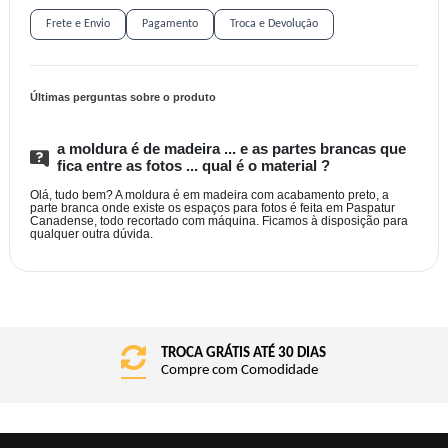
Frete e Envio
Pagamento
Troca e Devolução
Últimas perguntas sobre o produto
a moldura é de madeira ... e as partes brancas que
fica entre as fotos ... qual é o material ?
Olá, tudo bem? A moldura é em madeira com acabamento preto, a
parte branca onde existe os espaços para fotos é feita em Paspatur
Canadense, todo recortado com máquina. Ficamos à disposição para
qualquer outra dúvida.
TROCA GRÁTIS ATÉ 30 DIAS
FRETE GRÁTIS BRASIL
Compre com Comodidade
Consulte o Regulamento