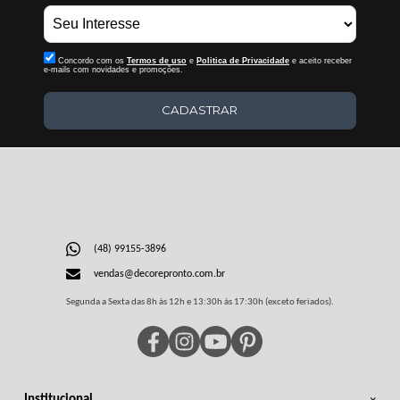
Concordo com os
Termos de uso
e
Politica de Privacidade
e aceito receber
e-mails com novidades e promoções.
CADASTRAR
(48) 99155-3896
vendas@decorepronto.com.br
Segunda a Sexta das 8h às 12h e 13:30h às 17:30h (exceto feriados).
Institucional