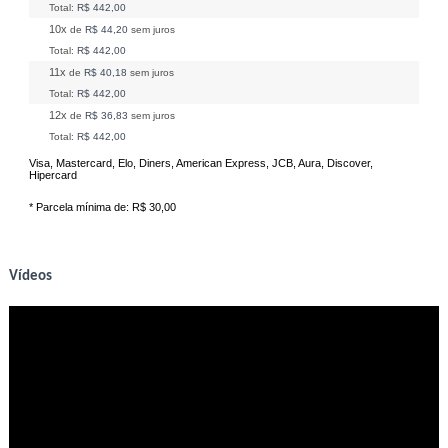
Total:
R$ 442,00
10x
de
R$ 44,20
sem juros
Total:
R$ 442,00
11x
de
R$ 40,18
sem juros
Total:
R$ 442,00
12x
de
R$ 36,83
sem juros
Total:
R$ 442,00
Visa, Mastercard, Elo, Diners, American Express, JCB, Aura, Discover,
Hipercard
* Parcela mínima de:
R$ 30,00
Vídeos