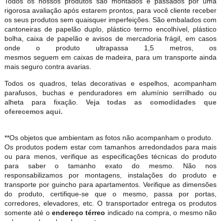
Todos os nossos produtos são montados e passados por uma
rigorosa avaliação após estarem prontos, para você cliente receber
os seus produtos sem quaisquer imperfeições. São embalados com
cantoneiras de papelão duplo, plástico termo encolhível, plástico
bolha, caixa de papelão e avisos de mercadoria frágil, em casos
onde o produto ultrapassa 1,5 metros, os
mesmos seguem em caixas de madeira, para um transporte ainda
mais seguro contra avarias.
Todos os quadros, telas decorativas e espelhos, acompanham
parafusos, buchas e penduradores em alumínio serrilhado ou
alheta para fixação.
Veja todas as comodidades que
oferecemos aqui.
**Os objetos que ambientam as fotos não acompanham o produto.
Os produtos podem estar com tamanhos arredondados para mais
ou para menos, verifique as especificações técnicas do produto
para saber o tamanho exato do mesmo. Não nos
responsabilizamos por montagens, instalações do produto e
transporte por guincho para apartamentos. Verifique as dimensões
do produto, certifique-se que o mesmo, passa por portas,
corredores, elevadores, etc. O transportador entrega os produtos
somente até o
endereço térreo
indicado na compra, o mesmo não