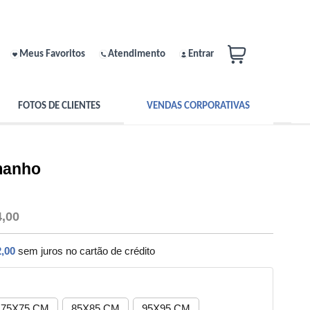
Meus Favoritos
Atendimento
Entrar
FOTOS DE CLIENTES
VENDAS CORPORATIVAS
manho
4,00
,00
sem juros no cartão de crédito
75X75 CM
85X85 CM
95X95 CM