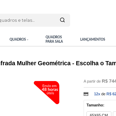
QUADROS
QUADROS
LANÇAMENTOS
PARA SALA
rada Mulher Geométrica - Escolha o Ta
R$ 74
A partir de
12x
de
R$ 62
Tamanho:
65X65 CM