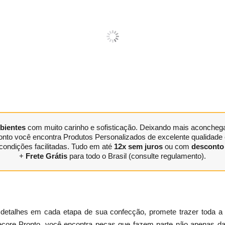
bientes
com muito carinho e sofisticação. Deixando mais aconchegan
nto você encontra Produtos Personalizados de excelente qualidade e
condições facilitadas. Tudo em até
12x sem juros
ou com
desconto 
+
Frete Grátis
para todo o Brasil (consulte regulamento).
talhes em cada etapa de sua confecção, promete trazer toda a b
 Decore Pronto, você encontra peças que fazem parte não apenas d