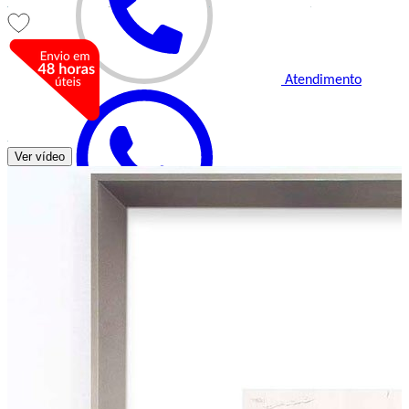
Atendimento
Ver vídeo
(48) 99155-3896
Central de Ajuda
vendas@decorepronto.com.br
Segunda a Sexta das 8h às 12h e 13:30h às 17:30h (exceto