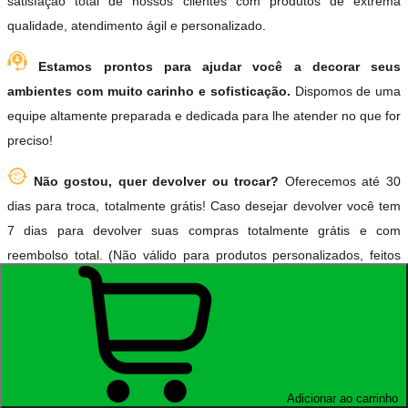
satisfação total de nossos clientes com produtos de extrema
qualidade, atendimento ágil e personalizado.
Estamos prontos para ajudar você a decorar seus
ambientes com muito carinho e sofisticação.
Dispomos de uma
equipe altamente preparada e dedicada para lhe atender no que for
preciso!
Não gostou, quer devolver ou trocar?
Oferecemos até 30
dias para troca, totalmente grátis! Caso desejar devolver você tem
7 dias para devolver suas compras totalmente grátis e com
reembolso total. (Não válido para produtos personalizados, feitos
conforme a solicitação do cliente).
Satisfação garantida ou seu dinheiro de volta!
(Devolução
rápida e sem burocracia)
Nossos produtos são produzidos com insumos
Adicionar ao carrinho