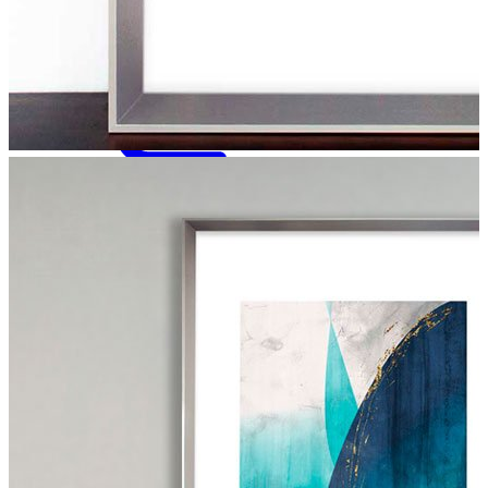
Minha
Conta
Seu carrinho ainda
está vazio :(
Navegue pela loja e encontre os
produtos que você procura.