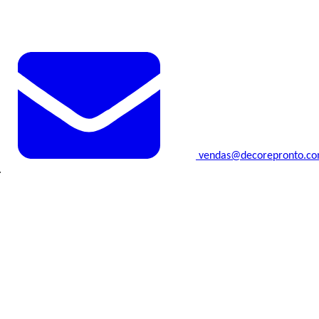
vendas@decorepronto.c
.