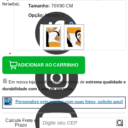
feriados).
Tamanho:
70X90 CM
Opção:
Modelo 2
ADICIONAR AO CARRINHO
Em nossa loja, você adquire produtos de
extrema qualidade e
durabilidade com 1 ano de garantia.
Personalize este quadro com suas fotos, solicite aqui!
Calcule Frete e
Prazo