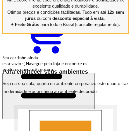
Minha
Conta
excelente qualidade e durabilidade.
Ótimos preços e condições facilitadas. Tudo em até
12x sem
juros
ou com
desconto especial à vista.
+
Frete Grátis
para todo o Brasil (consulte regulamento).
Seu carrinho ainda
está vazio :(
Navegue pela loja e encontre os
produtos que você procura.
Para enaltecer seus ambientes
Seja na sua sala, quarto ou ambiente corporativo este quadro traz
modernidade e aconchego ao ambiente decorado.