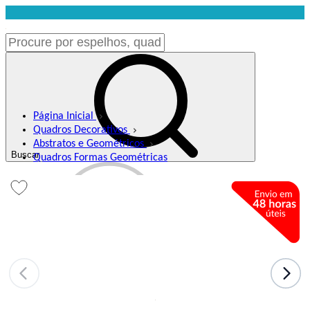
Página Inicial
Quadros Decorativos
Abstratos e Geométricos
Buscar
Quadros Formas Geométricas
Meus Favoritos