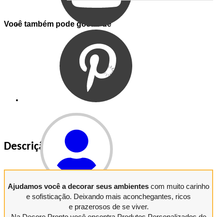
Você também pode gostar de
Descrição do Produto
Entrar
Ajudamos você a decorar seus ambientes
com muito carinho
e sofisticação. Deixando mais aconchegantes, ricos
Entrar
e prazerosos de se viver.
Meus
Pedidos
Na Decore Pronto você encontra Produtos Personalizados de