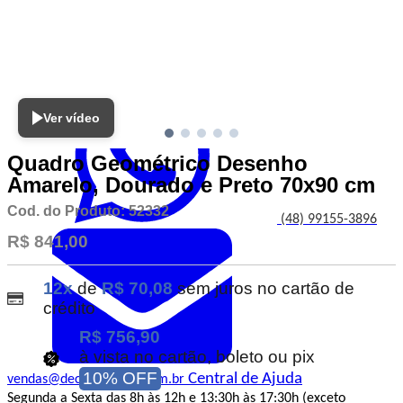
Atendimento
Ver vídeo
Quadro Geométrico Desenho
Amarelo, Dourado e Preto 70x90 cm
Cod. do Produto: 52332
(48) 99155-3896
R$ 841,00
12x
de
R$ 70,08
sem juros no cartão de
crédito
R$ 756,90
à vista no cartão, boleto ou pix
10% OFF
Central de Ajuda
vendas@decorepronto.com.br
Segunda a Sexta das 8h às 12h e 13:30h às 17:30h (exceto