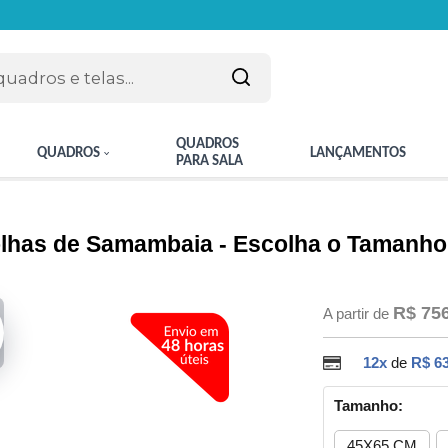
QUADROS
QUADROS
LANÇAMENTOS
PARA SALA
olhas de Samambaia - Escolha o Tamanho
R$ 75
A partir de
12x
de
R$ 63
Tamanho:
45X65 CM