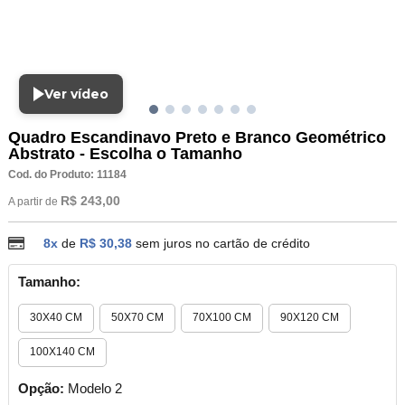
Ver vídeo
Quadro Escandinavo Preto e Branco Geométrico
Abstrato - Escolha o Tamanho
Cod. do Produto: 11184
R$ 243,00
A partir de
8x
de
R$ 30,38
sem juros no cartão de crédito
Tamanho:
30X40 CM
50X70 CM
70X100 CM
90X120 CM
100X140 CM
Opção:
Modelo 2