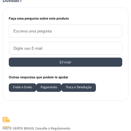
Dúvidas?
Faça uma pergunta sobre este produto
Enviar
Outras respostas que podem te ajudar
Frete e Envio
Pagamento
Troca e Devolução
FRETE GRÁTIS BRASIL
Consulte o Regulamento
1