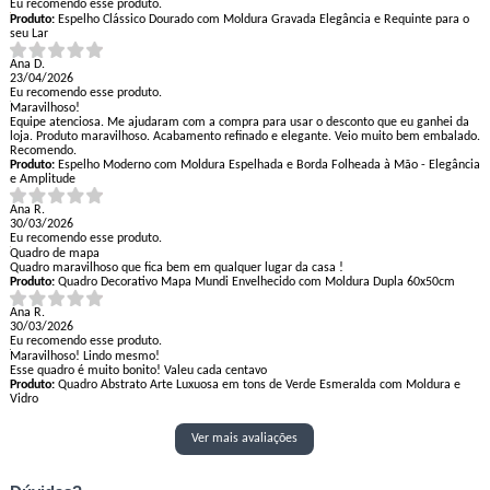
Eu recomendo esse produto.
Produto:
Espelho Clássico Dourado com Moldura Gravada Elegância e Requinte para o
seu Lar
Ana D.
23/04/2026
Eu recomendo esse produto.
Maravilhoso!
Equipe atenciosa. Me ajudaram com a compra para usar o desconto que eu ganhei da
loja. Produto maravilhoso. Acabamento refinado e elegante. Veio muito bem embalado.
Recomendo.
Produto:
Espelho Moderno com Moldura Espelhada e Borda Folheada à Mão - Elegância
e Amplitude
Ana R.
30/03/2026
Eu recomendo esse produto.
Quadro de mapa
Quadro maravilhoso que fica bem em qualquer lugar da casa !
Produto:
Quadro Decorativo Mapa Mundi Envelhecido com Moldura Dupla 60x50cm
Ana R.
30/03/2026
Eu recomendo esse produto.
Maravilhoso! Lindo mesmo!
Esse quadro é muito bonito! Valeu cada centavo
Produto:
Quadro Abstrato Arte Luxuosa em tons de Verde Esmeralda com Moldura e
Vidro
Ver mais avaliações