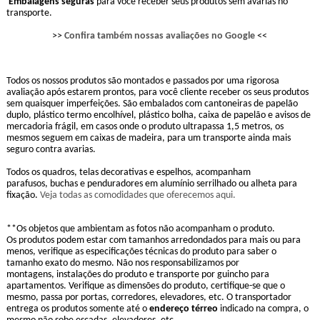
Embalagens seguras
para você receber seus produtos sem avarias no
transporte.
>>
Confira também nossas avaliações no Google
<<
Todos os nossos produtos são montados e passados por uma rigorosa
avaliação após estarem prontos, para você cliente receber os seus produtos
sem quaisquer imperfeições. São embalados com cantoneiras de papelão
duplo, plástico termo encolhível, plástico bolha, caixa de papelão e avisos de
mercadoria frágil, em casos onde o produto ultrapassa 1,5 metros, os
mesmos seguem em caixas de madeira, para um transporte ainda mais
seguro contra avarias.
Todos os quadros, telas decorativas e espelhos, acompanham
parafusos, buchas e penduradores em alumínio serrilhado ou alheta para
fixação.
Veja todas as comodidades que oferecemos aqui.
**Os objetos que ambientam as fotos não acompanham o produto.
Os produtos podem estar com tamanhos arredondados para mais ou para
menos, verifique as especificações técnicas do produto para saber o
tamanho exato do mesmo. Não nos responsabilizamos por
montagens, instalações do produto e transporte por guincho para
apartamentos. Verifique as dimensões do produto, certifique-se que o
mesmo, passa por portas, corredores, elevadores, etc. O transportador
entrega os produtos somente até o
endereço térreo
indicado na compra, o