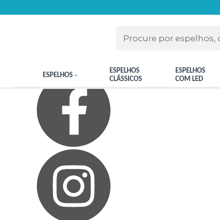
Olá Visitante!
Acesse sua conta e pedidos
Página Inicial
Quem Somos
Blog
Como Comprar
Fale Conosco
Meus Favoritos
ESPELHOS
ESPELHOS
ESPELHOS
CLÁSSICOS
COM LED