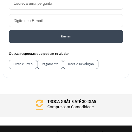
Enviar
Outras respostas que podem te ajudar
Frete e Envio
Pagamento
Troca e Devolução
TROCA GRÁTIS ATÉ 30 DIAS
FRETE GRÁTIS BRASIL
Compre com Comodidade
Consulte o Regulamento