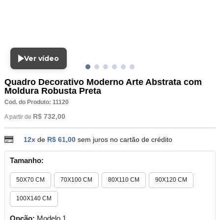
Ver vídeo
Quadro Decorativo Moderno Arte Abstrata com
Moldura Robusta Preta
Cod. do Produto: 11120
R$ 732,00
A partir de
12x
de
R$ 61,00
sem juros no cartão de crédito
Tamanho:
50X70 CM
70X100 CM
80X110 CM
90X120 CM
100X140 CM
Opção:
Modelo 1