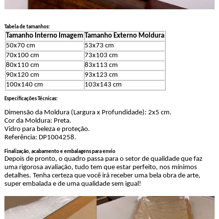
Tabela de tamanhos:
Tamanho Interno Imagem
Tamanho Externo Moldura
50x70 cm
53x73 cm
70x100 cm
73x103 cm
80x110 cm
83x113 cm
90x120 cm
93x123 cm
100x140 cm
103x143 cm
Especificações Técnicas:
Dimensão da Moldura (Largura x Profundidade): 2x5 cm.
Cor da Moldura: Preta.
Vidro para beleza e proteção.
Referência: DP1004258.
Finalização, acabamento e embalagens para envio
Depois de pronto, o quadro passa para o setor de qualidade que faz
uma rigorosa avaliação, tudo tem que estar perfeito, nos mínimos
detalhes. Tenha certeza que você irá receber uma bela obra de arte,
super embalada e de uma qualidade sem igual!