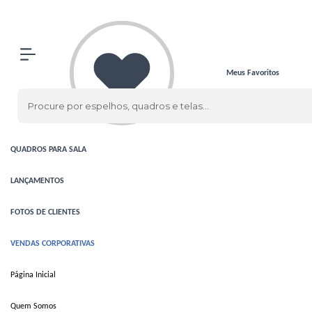
Olá Visitante!
Acesse sua conta e pedidos
ESPELHOS
ESPELHOS
CLÁSSICOS
Meus Favoritos
ESPELHOS
COM LED
QUADROS
QUADROS
PARA SALA
LANÇAMENTOS
FOTOS DE CLIENTES
VENDAS CORPORATIVAS
Página Inicial
Quem Somos