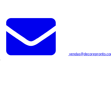
vendas@decorepronto.c
.