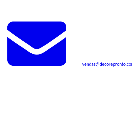
vendas@decorepronto.c
.